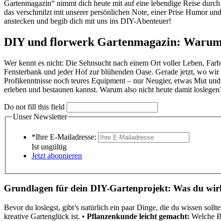
Gartenmagazin“ nimmt dich heute mit auf eine lebendige Reise durc
das verschmilzt mit unserer persönlichen Note, einer Prise Humor und
anstecken und begib dich mit uns ins DIY-Abenteuer!
DIY und florwerk Gartenmagazin: Warum d
Wer kennt es nicht: Die Sehnsucht nach einem Ort voller Leben, Farb
Fensterbank und jeder Hof zur blühenden Oase. Gerade jetzt, wo wir 
Profikenntnisse noch teures Equipment – nur Neugier, etwas Mut und di
erleben und bestaunen kannst. Warum also nicht heute damit loslege
Do not fill this field
Unser Newsletter
*Ihre E-Mailadresse:
Ist ungültig
Jetzt abonnieren
Grundlagen für dein DIY-Gartenprojekt: Was du wirk
Bevor du loslegst, gibt’s natürlich ein paar Dinge, die du wissen sol
kreative Gartenglück ist. •
Pflanzenkunde leicht gemacht:
Welche Bl