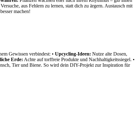
ewahren:
Pflanzen wachsen eher nach ihrem Rhythmus – gib ihnen
Versuche, aus Fehlern zu lernen, statt dich zu ärgern. Austausch mit
n besser machen!
ünem Gewissen verbindest: •
Upcycling-Ideen:
Nutze alte Dosen,
iche Erde:
Achte auf torffreie Produkte und Nachhaltigkeitssiegel. •
sch, Tier und Biene. So wird dein DIY-Projekt zur Inspiration für