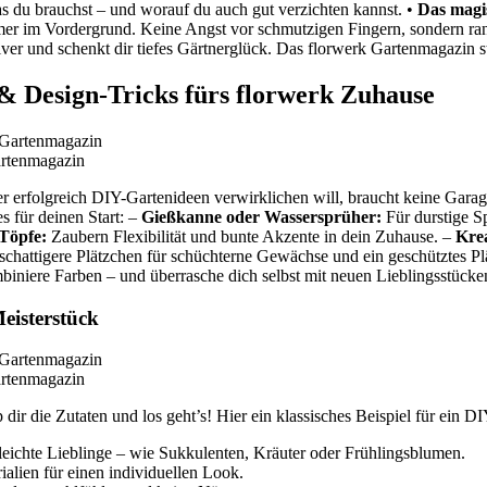
s du brauchst – und worauf du auch gut verzichten kannst. •
Das magi
immer im Vordergrund. Keine Angst vor schmutzigen Fingern, sondern ran 
er und schenkt dir tiefes Gärtnerglück. Das florwerk Gartenmagazin ste
& Design-Tricks fürs florwerk Zuhause
artenmagazin
 erfolgreich DIY-Gartenideen verwirklichen will, braucht keine Garage
 für deinen Start: –
Gießkanne oder Wassersprüher:
Für durstige S
Töpfe:
Zaubern Flexibilität und bunte Akzente in dein Zuhause. –
Kre
schattigere Plätzchen für schüchterne Gewächse und ein geschütztes Pl
biniere Farben – und überrasche dich selbst mit neuen Lieblingsstücke
Meisterstück
artenmagazin
dir die Zutaten und los geht’s! Hier ein klassisches Beispiel für ein
leichte Lieblinge – wie Sukkulenten, Kräuter oder Frühlingsblumen.
alien für einen individuellen Look.