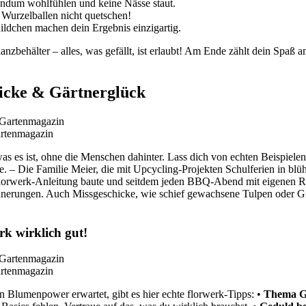
undum wohlfühlen und keine Nässe staut.
 Wurzelballen nicht quetschen!
ildchen machen dein Ergebnis einzigartig.
flanzbehälter – alles, was gefällt, ist erlaubt! Am Ende zählt dein S
hicke & Gärtnerglück
artenmagazin
s es ist, ohne die Menschen dahinter. Lass dich von echten Beispielen i
. – Die Familie Meier, die mit Upcycling-Projekten Schulferien in bl
florwerk-Anleitung baute und seitdem jeden BBQ-Abend mit eigenen Rad
innerungen. Auch Missgeschicke, wie schief gewachsene Tulpen oder G
rk wirklich gut!
artenmagazin
ern Blumenpower erwartet, gibt es hier echte florwerk-Tipps: •
Thema G