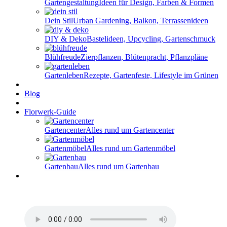
Gartengestaltung
Ideen für Design, Farben & Formen
Dein Stil
Urban Gardening, Balkon, Terrassenideen
DIY & Deko
Bastelideen, Upcycling, Gartenschmuck
Blühfreude
Zierpflanzen, Blütenpracht, Pflanzpläne
Gartenleben
Rezepte, Gartenfeste, Lifestyle im Grünen
Blog
Florwerk-Guide
Gartencenter
Alles rund um Gartencenter
Gartenmöbel
Alles rund um Gartenmöbel
Gartenbau
Alles rund um Gartenbau