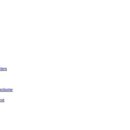
iten
nsräume
ost