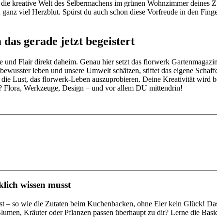
h die kreative Welt des Selbermachens im grünen Wohnzimmer deines Z
 ganz viel Herzblut. Spürst du auch schon diese Vorfreude in den Fing
as gerade jetzt begeistert
e und Flair direkt daheim. Genau hier setzt das florwerk Gartenmagaz
bewusster leben und unsere Umwelt schätzen, stiftet das eigene Schaf
e Lust, das florwerk-Leben auszuprobieren. Deine Kreativität wird beloh
n? Flora, Werkzeuge, Design – und vor allem DU mittendrin!
lich wissen musst
ltest – so wie die Zutaten beim Kuchenbacken, ohne Eier kein Glück! Das
umen, Kräuter oder Pflanzen passen überhaupt zu dir? Lerne die Basic