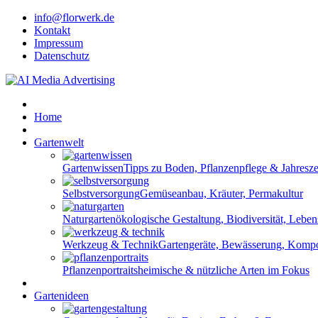
info@florwerk.de
Kontakt
Impressum
Datenschutz
Home
Gartenwelt
Gartenwissen
Tipps zu Boden, Pflanzenpflege & Jahresze
Selbstversorgung
Gemüseanbau, Kräuter, Permakultur
Naturgarten
ökologische Gestaltung, Biodiversität, Lebe
Werkzeug & Technik
Gartengeräte, Bewässerung, Komp
Pflanzenportraits
heimische & nützliche Arten im Fokus
Gartenideen