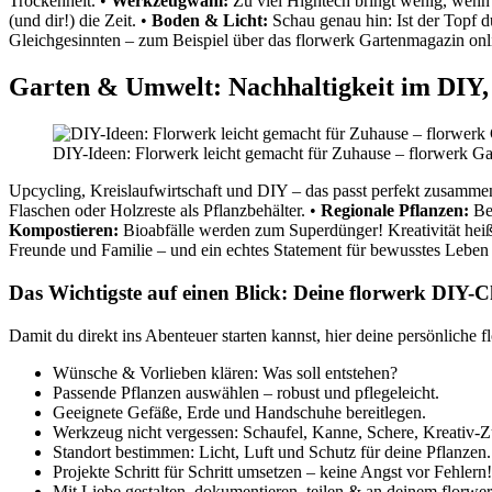
Trockenheit. •
Werkzeugwahl:
Zu viel Hightech bringt wenig, wenn B
(und dir!) die Zeit. •
Boden & Licht:
Schau genau hin: Ist der Topf du
Gleichgesinnten – zum Beispiel über das florwerk Gartenmagazin onli
Garten & Umwelt: Nachhaltigkeit im DIY, 
DIY-Ideen: Florwerk leicht gemacht für Zuhause – florwerk G
Upcycling, Kreislaufwirtschaft und DIY – das passt perfekt zusamme
Flaschen oder Holzreste als Pflanzbehälter. •
Regionale Pflanzen:
Bev
Kompostieren:
Bioabfälle werden zum Superdünger! Kreativität heißt
Freunde und Familie – und ein echtes Statement für bewusstes Leben 
Das Wichtigste auf einen Blick: Deine florwerk DIY-C
Damit du direkt ins Abenteuer starten kannst, hier deine persönliche f
Wünsche & Vorlieben klären: Was soll entstehen?
Passende Pflanzen auswählen – robust und pflegeleicht.
Geeignete Gefäße, Erde und Handschuhe bereitlegen.
Werkzeug nicht vergessen: Schaufel, Kanne, Schere, Kreativ-Z
Standort bestimmen: Licht, Luft und Schutz für deine Pflanzen.
Projekte Schritt für Schritt umsetzen – keine Angst vor Fehlern!
Mit Liebe gestalten, dokumentieren, teilen & an deinem florwer