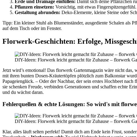
Erde und Drainage einfüllen:
Damit sich deine Pflänzchen r
Pflanzen einsetzen:
Vorsichtig, mit etwas Fingerspitzengefühl.
Gestaltung abrunden:
Deko-Elemente, kleine Steine oder Sch
Tipp: Ein kleiner Stuhl als Blumenständer, ausgediente Schalen als P
auf dem Tisch oder im Fenster.
Florwerk-Geschichten: Erfolge, Missgesc
DIY-Ideen: Florwerk leicht gemacht für Zuhause – florwerk G
Jetzt wird’s emotional! Das florwerk Gartenmagazin wäre nicht das, wa
mit ihren bunten Dosen-Kräutertöpfen plötzlich zum Balkonstar wurde
Papageienglück. – Oder der Nachbar, der sein erstes Hochbeet nach 
sie schenken Freude, verbinden Generationen und schaffen echte Er
und du wächst daran.
Fehlerquellen & echte Lösungen: So wird's mit florwe
DIY-Ideen: Florwerk leicht gemacht für Zuhause – florwerk G
Klar, alles läuft selten perfekt! Damit dich am Ende kein Frust, sond