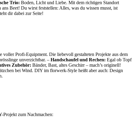
sche Trio:
Boden, Licht und Liebe. Mit dem richtigen Standort
ans Beet! Du wirst feststellen: Alles, was du wissen musst, ist
ht dir dabei zur Seite!
 voller Profi-Equipment. Die liebevoll gestalteten Projekte aus dem
prösslinge unverzichtbar. –
Handschaufel und Rechen:
Egal ob Topf
atives Zubehör:
Bänder, Bast, altes Geschirr – mach’s originell!
ätzchen bei Wind. DIY im florwerk-Style heißt aber auch: Design
n.
 DIY-Projekt zum Nachmachen: