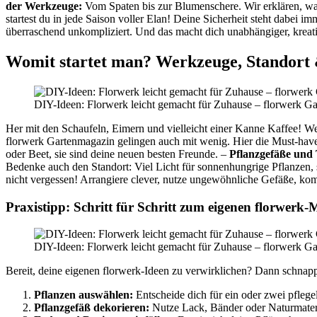
der Werkzeuge:
Vom Spaten bis zur Blumenschere. Wir erklären, wa
startest du in jede Saison voller Elan! Deine Sicherheit steht dabei 
überraschend unkompliziert. Und das macht dich unabhängiger, kreativ
Womit startet man? Werkzeuge, Standort 
DIY-Ideen: Florwerk leicht gemacht für Zuhause – florwerk G
Her mit den Schaufeln, Eimern und vielleicht einer Kanne Kaffee! Wer
florwerk Gartenmagazin gelingen auch mit wenig. Hier die Must-haves
oder Beet, sie sind deine neuen besten Freunde. –
Pflanzgefäße und 
Bedenke auch den Standort: Viel Licht für sonnenhungrige Pflanzen, 
nicht vergessen! Arrangiere clever, nutze ungewöhnliche Gefäße, kom
Praxistipp: Schritt für Schritt zum eigenen florwerk-
DIY-Ideen: Florwerk leicht gemacht für Zuhause – florwerk G
Bereit, deine eigenen florwerk-Ideen zu verwirklichen? Dann schnapp 
Pflanzen auswählen:
Entscheide dich für ein oder zwei pflege
Pflanzgefäß dekorieren:
Nutze Lack, Bänder oder Naturmateri