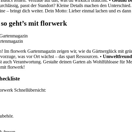
asics fehlen. Vertraue auf das, was du wirklich brauchst. •
Geduld b
rchlässig, passt der Standort? Kleine Details machen den Unterschied. 
ne – bringt dich weiter. Dein Motto: Lieber einmal lachen und es dan
so geht’s mit florwerk
artenmagazin
n! Im florwerk Gartenmagazin zeigen wir, wie du Gärtnerglück mit gr
orzuge, was vor Ort wächst – das spart Ressourcen. •
Umweltfreundl
 auch Verantwortung. Gestalte deinen Garten als Wohlfühloase für Men
mit florwerk!
heckliste
lorwerk Schnellübersicht:
ubehör.
k freuen.