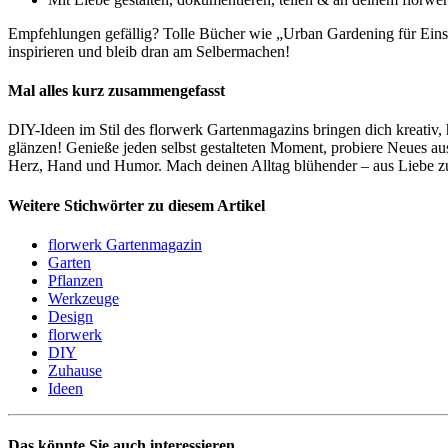
Empfehlungen gefällig? Tolle Bücher wie „Urban Gardening für Einste
inspirieren und bleib dran am Selbermachen!
Mal alles kurz zusammengefasst
DIY-Ideen im Stil des florwerk Gartenmagazins bringen dich kreativ, 
glänzen! Genieße jeden selbst gestalteten Moment, probiere Neues au
Herz, Hand und Humor. Mach deinen Alltag blühender – aus Liebe zur
Weitere Stichwörter zu diesem Artikel
florwerk Gartenmagazin
Garten
Pflanzen
Werkzeuge
Design
florwerk
DIY
Zuhause
Ideen
Das könnte Sie auch interessieren