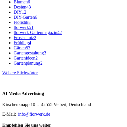
Blumen
6
Design
43
DIY
12
DIY-Garten
6
Floristik
8
florwerk
51
florwerk Gartenmagazin
42
Frostschutz
2
Frühling
4
Gärten
53
Gartengestaltung
3
Gartenideen
2
Gartenplanung
2
Weitere Stichwörter
AI Media Advertising
Kirschenknapp 10 - 42555 Velbert, Deutschland
E-Mail:
info@florwerk.de
Empfehlen Sie uns weiter