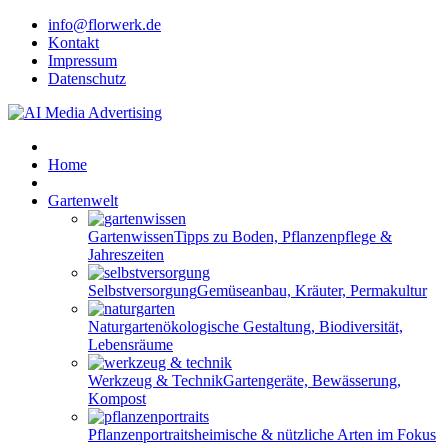
info@florwerk.de
Kontakt
Impressum
Datenschutz
Home
Gartenwelt
Gartenwissen
Tipps zu Boden, Pflanzenpflege &
Jahreszeiten
Selbstversorgung
Gemüseanbau, Kräuter, Permakultur
Naturgarten
ökologische Gestaltung, Biodiversität,
Lebensräume
Werkzeug & Technik
Gartengeräte, Bewässerung,
Kompost
Pflanzenportraits
heimische & nützliche Arten im Fokus