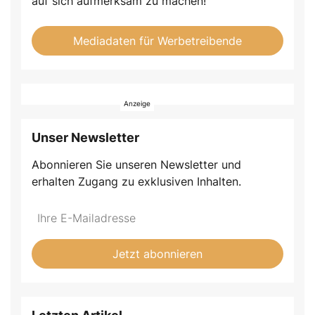
auf sich aufmerksam zu machen!
Mediadaten für Werbetreibende
Unser Newsletter
Abonnieren Sie unseren Newsletter und
erhalten Zugang zu exklusiven Inhalten.
Do
*Ihre
not
E-
fill
Mailadresse:
Jetzt abonnieren
this
field