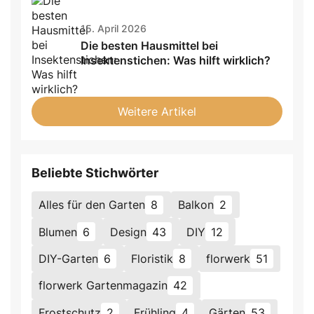
15. April 2026
Die besten Hausmittel bei
Insektenstichen: Was hilft wirklich?
Weitere Artikel
Beliebte Stichwörter
Alles für den Garten
8
Balkon
2
Blumen
6
Design
43
DIY
12
DIY-Garten
6
Floristik
8
florwerk
51
florwerk Gartenmagazin
42
Frostschutz
2
Frühling
4
Gärten
53