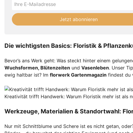
Do
*Ihre
not
E-
fill
Mailadresse:
Jetzt abonnieren
this
field
Die wichtigsten Basics: Floristik & Pflanzen
Bevor’s ans Werk geht: Was steckt hinter einem gelungen
Wuchsformen, Blütenzeiten
und
Vasenleben
. Unser Ti
ewig haltbar ist? Im
florwerk Gartenmagazin
findest du 
Kreativität trifft Handwerk: Warum Floristik mehr ist als
Werkzeuge, Materialien & Standortwahl: Flo
Nur mit Schnittblume und Schere ist es nicht getan, oder