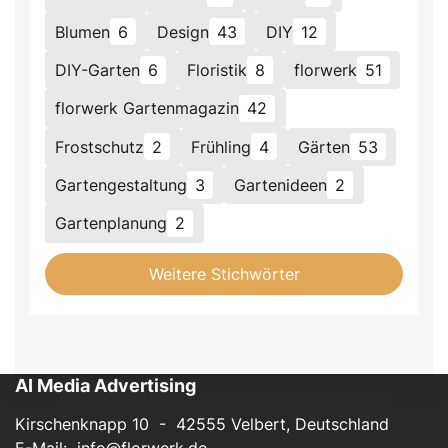
Blumen
6
Design
43
DIY
12
DIY-Garten
6
Floristik
8
florwerk
51
florwerk Gartenmagazin
42
Frostschutz
2
Frühling
4
Gärten
53
Gartengestaltung
3
Gartenideen
2
Gartenplanung
2
Weitere Stichwörter
AI Media Advertising
Kirschenknapp 10 - 42555 Velbert, Deutschland
E-Mail:
info@florwerk.de