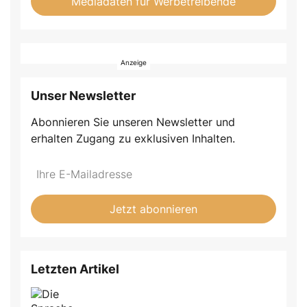
Mediadaten für Werbetreibende
Unser Newsletter
Abonnieren Sie unseren Newsletter und
erhalten Zugang zu exklusiven Inhalten.
Do
*Ihre
not
E-
fill
Mailadresse:
Jetzt abonnieren
this
field
Letzten Artikel