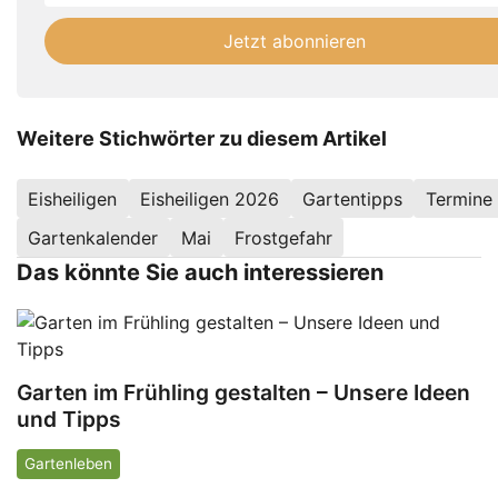
not
E-
fill
Mailadresse:
Jetzt abonnieren
this
field
Weitere Stichwörter zu diesem Artikel
Eisheiligen
Eisheiligen 2026
Gartentipps
Termine
Gartenkalender
Mai
Frostgefahr
Das könnte Sie auch interessieren
Garten im Frühling gestalten – Unsere Ideen
und Tipps
Gartenleben