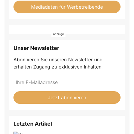
Mediadaten für Werbetreibende
Unser Newsletter
Abonnieren Sie unseren Newsletter und
erhalten Zugang zu exklusiven Inhalten.
Do
*Ihre
not
E-
fill
Mailadresse:
Jetzt abonnieren
this
field
Letzten Artikel