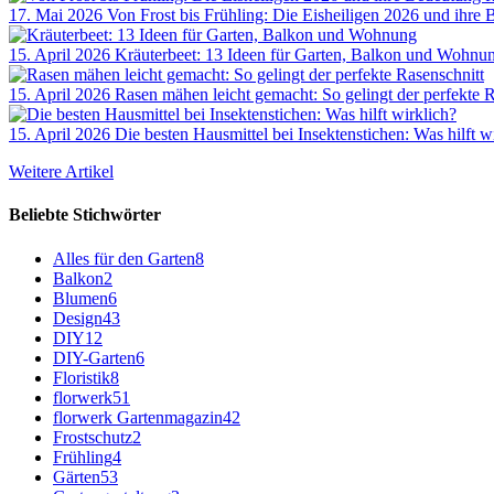
17. Mai 2026
Von Frost bis Frühling: Die Eisheiligen 2026 und ihre 
15. April 2026
Kräuterbeet: 13 Ideen für Garten, Balkon und Wohnu
15. April 2026
Rasen mähen leicht gemacht: So gelingt der perfekte R
15. April 2026
Die besten Hausmittel bei Insektenstichen: Was hilft w
Weitere Artikel
Beliebte Stichwörter
Alles für den Garten
8
Balkon
2
Blumen
6
Design
43
DIY
12
DIY-Garten
6
Floristik
8
florwerk
51
florwerk Gartenmagazin
42
Frostschutz
2
Frühling
4
Gärten
53