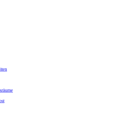
iten
nsräume
ost