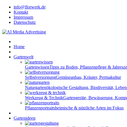
info@florwerk.de
Kontakt
Impressum
Datenschutz
Home
Gartenwelt
Gartenwissen
Tipps zu Boden, Pflanzenpflege & Jahresze
Selbstversorgung
Gemüseanbau, Kräuter, Permakultur
Naturgarten
ökologische Gestaltung, Biodiversität, Lebe
Werkzeug & Technik
Gartengeräte, Bewässerung, Komp
Pflanzenportraits
heimische & nützliche Arten im Fokus
Gartenideen