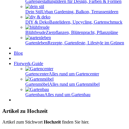
Gartengestaltung
Ideen für Design, Farben & Formen
Dein Stil
Urban Gardening, Balkon, Terrassenideen
DIY & Deko
Bastelideen, Upcycling, Gartenschmuck
Blühfreude
Zierpflanzen, Blütenpracht, Pflanzpläne
Gartenleben
Rezepte, Gartenfeste, Lifestyle im Grünen
Blog
Florwerk-Guide
Gartencenter
Alles rund um Gartencenter
Gartenmöbel
Alles rund um Gartenmöbel
Gartenbau
Alles rund um Gartenbau
Artikel zu Hochzeit
Artikel zum Stichwort
Hochzeit
finden Sie hier.