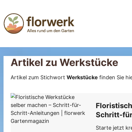
Gartengestaltung
Gartencenter
Ideen für Design, Farben & Formen
Alles rund um Gartencenter
Blühfreude
Zierpflanzen, Blütenpracht, Pflanzpläne
Artikel zu Werkstücke
Artikel zum Stichwort
Werkstücke
finden Sie hie
Floristis
Schritt-fü
Starte jetzt k