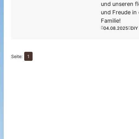
und unseren fl
und Freude in 
Gartenwissen
Familie!
Tipps zu Boden, Pflanzenpflege & Jahreszeiten
Werkzeug & Technik
04.08.2025
DIY
Gartengeräte, Bewässerung, Kompost
1