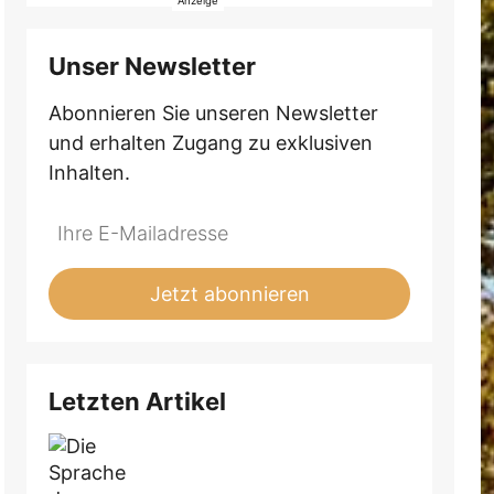
Unser Newsletter
Abonnieren Sie unseren Newsletter
und erhalten Zugang zu exklusiven
Inhalten.
Do
*Ihre
not
E-
fill
Mailadresse:
Jetzt abonnieren
this
field
Letzten Artikel