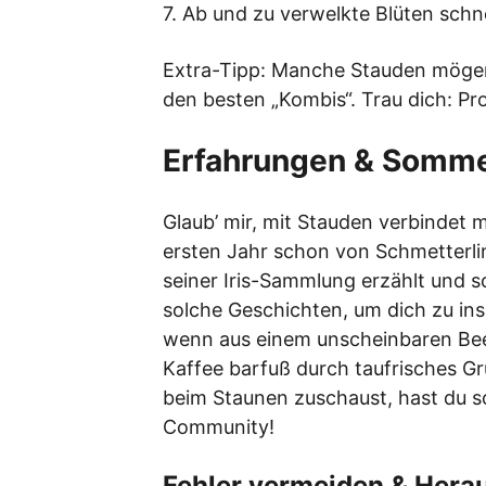
7. Ab und zu verwelkte Blüten schn
Extra-Tipp: Manche Stauden mögen 
den besten „Kombis“. Trau dich: Pr
Erfahrungen & Sommer
Glaub’ mir, mit Stauden verbindet
ersten Jahr schon von Schmetterl
seiner Iris-Sammlung erzählt und 
solche Geschichten, um dich zu insp
wenn aus einem unscheinbaren Beet
Kaffee barfuß durch taufrisches G
beim Staunen zuschaust, hast du so
Community!
Fehler vermeiden & Hera