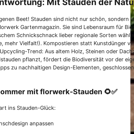
ntwortung: Mit Stauden der Natu
genen Beet! Stauden sind nicht nur schön, sondern l
florwerk Gartenmagazin. Sie sind Lebensraum für Bie
chem Schnickschnack lieber regionale Sorten wählen,
 mehr Vielfalt!). Kompostieren statt Kunstdünger ve
. Upcycling-Trend: Aus altem Holz, Steinen oder Dachz
tauden pflanzt, fördert die Biodiversität vor der eig
ipps zu nachhaltigen Design-Elementen, geschlossen
 Sommer mit florwerk-Stauden 🌻✅
tart ins Stauden-Glück:
nschdesign anpassen