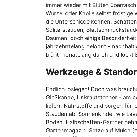
immer wieder mit Blüten überrasch
Wurzel oder Knolle selbst frostige
die Unterschiede kennen: Schatte
Solitärstauden, Blattschmuckstaud
Daumen, doch einige Besonderheiten 
jahrzehntelang belohnt – nachhaltig
blüht monatelang durch und lockt 
Werkzeuge & Standort
Endlich loslegen! Doch was brauchs
Gießkanne, Unkrautstecher – am be
liefern Nährstoffe und sorgen für 
Stauden ab. Sonnenkinder wie Lave
Boden. Halbschatten-Gärtner nehm
Gartenmagazin: Setze auf Mulch (z.