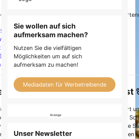
Sie wollen auf sich
Stauden brauchst 🌸🌞
aufmerksam machen?
eiterbringt 🌱
audenbeet wirklich braucht 🛠️🪴
Nutzen Sie die vielfältigen
r Schritt zum blühenden Sommertraum 💧🗓️
Möglichkeiten um auf sich
ngen meistern 🐛🧤
aufmerksam zu machen!
Mediadaten für Werbetreibende
en: Warum du Stauden brauchst 
em Frühling plötzlich der ganze Garten explodiert u
n Sommertraum zu denken! Denn die Sonne ruft, die Sc
r dir heute, warum pflegeleichte, sonnenverliebte S
Unser Newsletter
ernd, bringen Struktur und Charme in deinen Garten –