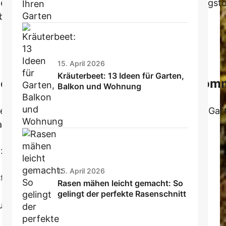
enn der Untergrund zu fest oder nass ist. Planungsto
bringt!
15. April 2026
Kräuterbeet: 13 Ideen für Garten,
Schritt für Schritt zum blühenden Som
Balkon und Wohnung
 die Schritt-für-Schritt-Anleitung aus dem florwerk Ga
Garten-Flow kommen:
: Boden lockern, Unkraut und Steine raus.
 Schatten, Höhe und Blütezeit beachten.
15. April 2026
affeln anordnen. Mix & Match ist erlaubt!
Rasen mähen leicht gemacht: So
 einhalten – sie wachsen noch!
gelingt der perfekte Rasenschnitt
und Mulch ausbringen.
h mit Kompost.