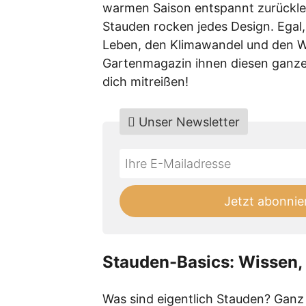
warmen Saison entspannt zurückleh
Stauden rocken jedes Design. Egal,
Leben, den Klimawandel und den W
Gartenmagazin ihnen diesen ganzen 
dich mitreißen!
Unser Newsletter
Do
*Ihre
not
E-
fill
Mailadresse:
Jetzt abonnie
this
field
Stauden-Basics: Wissen, 
Was sind eigentlich Stauden? Ganz