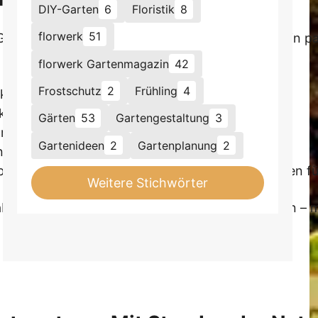
DIY-Garten
6
Floristik
8
florwerk
51
Garten! Aber hey, manche Fehler kann man mit ein paa
florwerk Gartenmagazin
42
Frostschutz
2
Frühling
4
kheiten – regelmäßig auslichten!
n kümmern – unbedingt vorher checken!
Gärten
53
Gartengestaltung
3
rsicht, Fäulnisgefahr!
Gartenideen
2
Gartenplanung
2
d Mischkultur setzen als zu Giftspritze greifen.
berlassen? Im Frühjahr unbedingt zurückschneiden für
Weitere Stichwörter
aber keine Wunderwaffe. Fehler sind Lernchancen –
 Jahr sicherer!