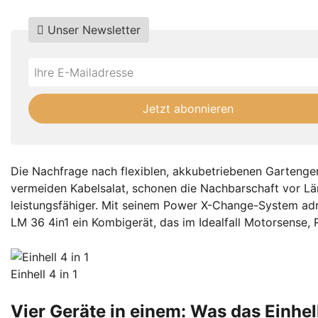
Unser Newsletter
Do
*Ihre
not
E-
fill
Mailadresse:
Jetzt abonnieren
this
field
Die Nachfrage nach flexiblen, akkubetriebenen Gartenge
vermeiden Kabelsalat, schonen die Nachbarschaft vor 
leistungsfähiger. Mit seinem Power X-Change-System adre
LM 36 4in1 ein Kombigerät, das im Idealfall Motorsense,
Einhell 4 in 1
Vier Geräte in einem: Was das Einhe