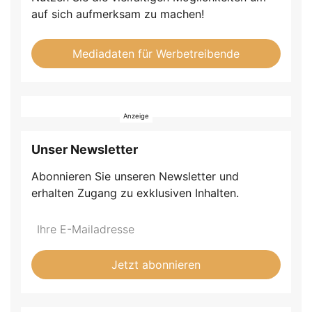
auf sich aufmerksam zu machen!
Mediadaten für Werbetreibende
Unser Newsletter
Abonnieren Sie unseren Newsletter und
erhalten Zugang zu exklusiven Inhalten.
Do
*Ihre
not
E-
fill
Mailadresse:
Jetzt abonnieren
this
field