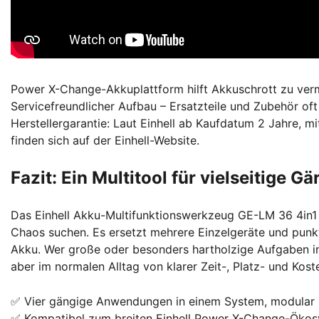
Power X-Change-Akkuplattform hilft Akkuschrott zu verm
Servicefreundlicher Aufbau – Ersatzteile und Zubehör oft
Herstellergarantie: Laut Einhell ab Kaufdatum 2 Jahre, m
finden sich auf der Einhell-Website.
Fazit: Ein Multitool für vielseitige Gä
Das Einhell Akku-Multifunktionswerkzeug GE-LM 36 4in1 ist
Chaos suchen. Es ersetzt mehrere Einzelgeräte und punk
Akku. Wer große oder besonders hartholzige Aufgaben im 
aber im normalen Alltag von klarer Zeit-, Platz- und Kost
✅ Vier gängige Anwendungen in einem System, modular 
✅ Kompatibel zum breiten Einhell Power X-Change-Ökosy