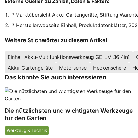
Externe Quellen zu Zahlen, Daten & Fakten:
¹ Marktübersicht Akku-Gartengeräte, Stiftung Warente
² Herstellerwebseite Einhell, Produktdatenblätter, 202
Weitere Stichwörter zu diesem Artikel
Einhell Akku-Multifunktionswerkzeug GE-LM 36 4in1
Akku-Gartengeräte
Motorsense
Heckenschere
Ho
Das könnte Sie auch interessieren
Die nützlichsten und wichtigsten Werkzeuge
für den Garten
Werkzeug & Technik